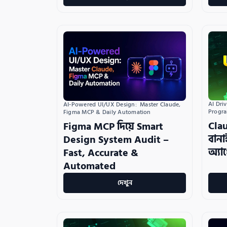
AI Dri
AI-Powered UI/UX Design:  Master Claude, 
Progr
Figma MCP & Daily Automation
Clau
Figma MCP দিয়ে Smart
বান
Design System Audit –
অ্যা
Fast, Accurate &
Automated
দেখুন