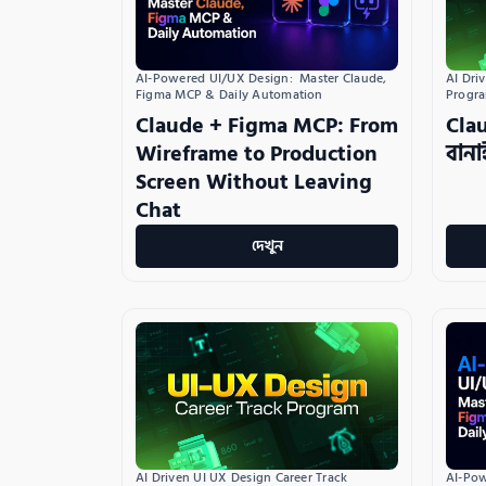
AI Dri
AI-Powered UI/UX Design:  Master Claude, 
Progr
Figma MCP & Daily Automation
Cla
Claude + Figma MCP: From
বানা
Wireframe to Production
Screen Without Leaving
Chat
দেখুন
AI Driven UI UX Design Career Track 
AI-Pow