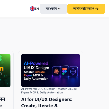
EN
সব কোর্স
লগিন/সাইনআপ
AI-Powered UI/UX Design:  Master Claude, 
Figma MCP & Daily Automation
লেন
AI for UI/UX Designers:
e
Create, Iterate &