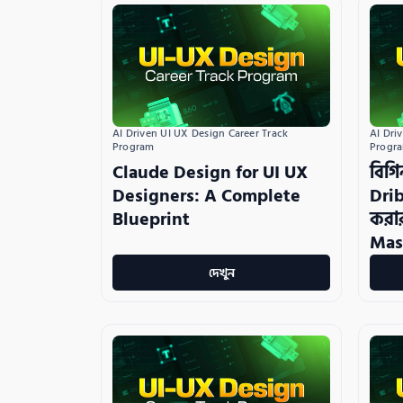
AI Driven UI UX Design Career Track 
AI Dri
Program
Progr
Claude Design for UI UX
বিগি
Designers: A Complete
Drib
Blueprint
করা
Mas
দেখুন