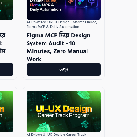
AI-Powered UI/UX Design:  Master Claude, 
Figma MCP & Daily Automation
রে
Figma MCP দিয়ে Design
I:
System Audit - 10
লাস
Minutes, Zero Manual
Work
দেখুন
AI Driven UI UX Design Career Track 