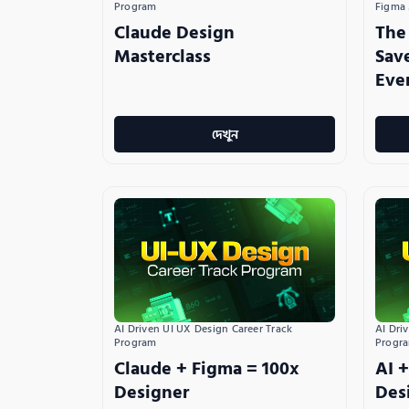
Program
Figma
Claude Design
The
Masterclass
Sav
Eve
দেখুন
AI Driven UI UX Design Career Track 
AI Dri
Program
Progr
Claude + Figma = 100x
AI +
Designer
Des