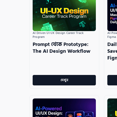
AI Driven UI UX Design Career Track 
AI-Pow
Program
Figma
Prompt থেকে Prototype:
Dai
The AI Design Workflow
Sav
Fig
দেখুন