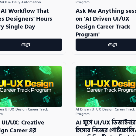
Program
 MCP & Daily Automation
Ask Me Anything ses
 AI Workflow That
on 'AI Driven UI/UX
es Designers' Hours
Design Career Track
ry Single Day
Program'
দেখুন
দেখুন
ven UI UX Design Career Track 
AI Driven UI UX Design Career Track 
am
Program
 UI/UX: Creative
AI যুগে UI/UX ডিজাইনার
ign Career এর
হিসেবে নিজের পোর্টফোলি