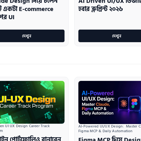
de Design দিয়ে চলেন
AI Driven UI/UX ডিজা
াই একটা E-commerce
হবার ব্লুপ্রিন্ট ২০২৬
পের UI
দেখুন
দেখুন
ven UI UX Design Career Track 
AI-Powered UI/UX Design:  Master Cl
am
Figma MCP & Daily Automation
ইন পোর্টফোলিও বানাবেন
Figma MCP দিয়ে Desi