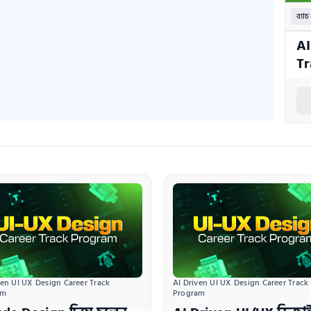
ব্যাচ
AI
Tr
ven UI UX Design Career Track 
AI Driven UI UX Design Career Track 
am
Program