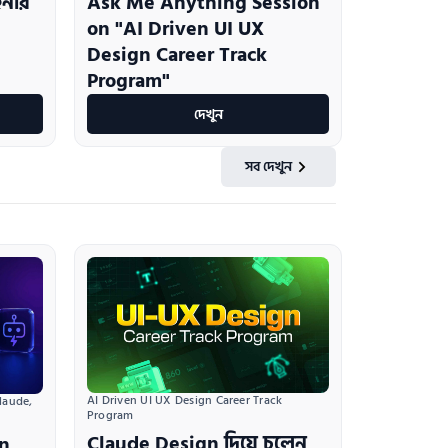
ইনার
Ask Me Anything Session
on "AI Driven UI UX
Design Career Track
Program"
দেখুন
সব দেখুন
AI Driven UI UX Design Career Track 
aude, 
Program
Claude Design দিয়ে চলেন
gn