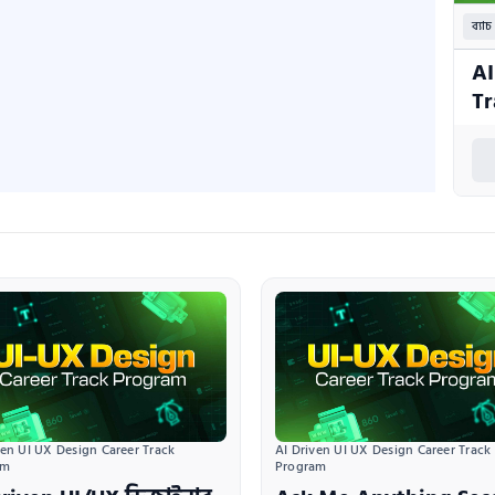
ব্যাচ
AI
Tr
ven UI UX Design Career Track 
AI Driven UI UX Design Career Track 
am
Program