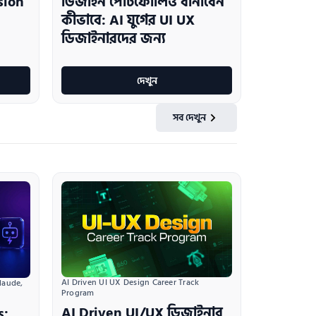
sion
ডিজাইন পোর্টফোলিও বানাবেন
কীভাবে: AI যুগের UI UX
ডিজাইনারদের জন্য
দেখুন
সব দেখুন
AI Driven UI UX Design Career Track 
aude, 
Program
AI Driven UI/UX ডিজাইনার
s: