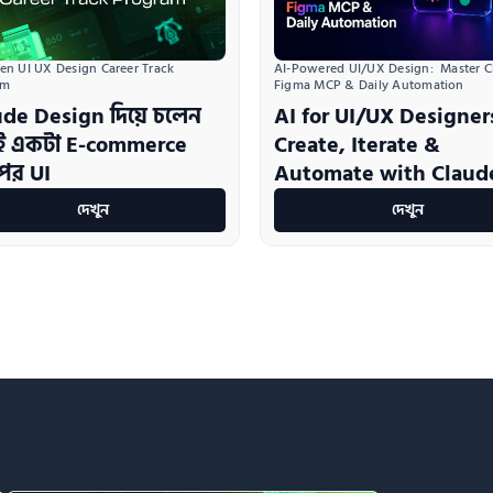
ven UI UX Design Career Track 
AI-Powered UI/UX Design:  Master Cl
am
Figma MCP & Daily Automation
de Design দিয়ে চলেন
AI for UI/UX Designer
াই একটা E-commerce
Create, Iterate &
পের UI
Automate with Claud
দেখুন
দেখুন