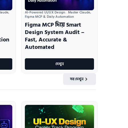
aude, 
AI-Powered UI/UX Design:  Master Claude, 
Figma MCP & Daily Automation
Figma MCP দিয়ে Smart
Design System Audit –
tion
Fast, Accurate &
Automated
দেখুন
সব দেখুন