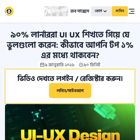
জব সাক্সেস
স্কলারশিপ
কোর্স
লগিন
৯০% লার্নাররা UI UX শিখতে গিয়ে যে
ভুলগুলো করেন: কীভাবে আপনি টপ ১%
এর মধ্যে থাকবেন?
৯ জানুয়ারি ২০২৬
৯০ মিনিট
ভিডিও দেখতে লগইন / রেজিস্টার করুন।
লগিন/সাইনআপ