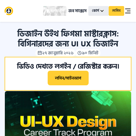
জব সাক্সেস
স্কলারশিপ
কোর্স
লগিন
ডিজাইন উইথ ফিগমা মাস্টারক্লাস:
বিগিনারদের জন্য UI UX ডিজাইন
২৭ জানুয়ারি ২০২৬
৯০ মিনিট
ভিডিও দেখতে লগইন / রেজিস্টার করুন।
লগিন/সাইনআপ