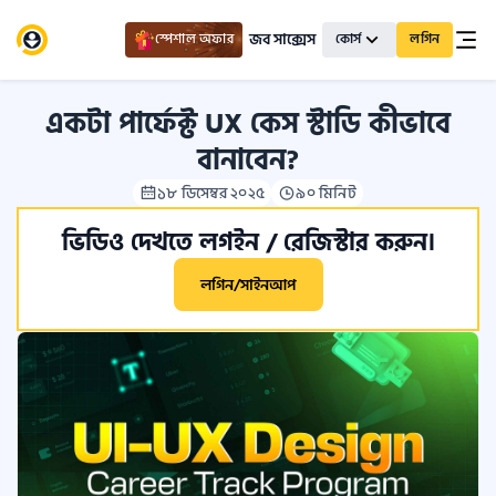
জব সাক্সেস
স্পেশাল অফার
কোর্স
লগিন
একটা পার্ফেক্ট UX কেস স্টাডি কীভাবে
বানাবেন?
১৮ ডিসেম্বর ২০২৫
৯০ মিনিট
ভিডিও দেখতে লগইন / রেজিস্টার করুন।
লগিন/সাইনআপ