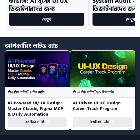
কীভাবে: AI যুগের UI UX
System Audit - 
ডিজাইনারদের জন্য
ডিজাইনারদের জন্য ম
দেখুন
দেখুন
আপকামিং
লাইভ
ব্যাচ
৫ সিট বাকি
৪ দিন বাকি
৩২ সিট বাকি
১৬ দিন বাকি
AI-Powered UI/UX Design:  
AI Driven UI UX Design 
Master Claude, Figma MCP 
Career Track Program
& Daily Automation
বিস্তারিত দেখি
বিস্তারিত দেখি