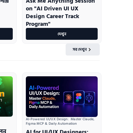
ইনার
Ask Me Anything Session
on "AI Driven UI UX
Design Career Track
Program"
দেখুন
সব দেখুন
AI-Powered UI/UX Design:  Master Claude, 
Figma MCP & Daily Automation
লেন
AI for UI/UX Designers: