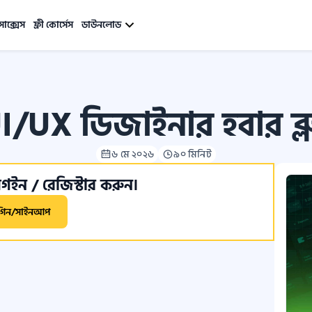
সাক্সেস
ফ্রী কোর্সেস
ডাউনলোড
/UX ডিজাইনার হবার ব্লুপ
৬ মে ২০২৬
৯০ মিনিট
ইন / রেজিস্টার করুন।
গিন/সাইনআপ