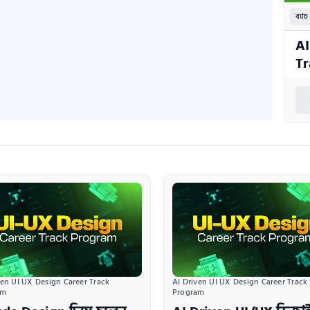
ব্যাচ
AI
Tr
ven UI UX Design Career Track 
AI Driven UI UX Design Career Track 
am
Program