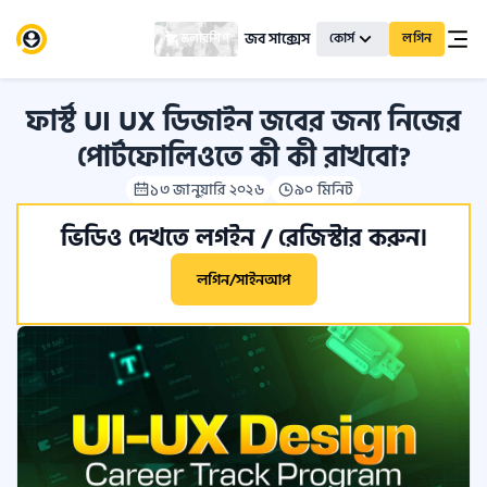
জব সাক্সেস
স্কলারশিপ
কোর্স
লগিন
ফার্স্ট UI UX ডিজাইন জবের জন্য নিজের
পোর্টফোলিওতে কী কী রাখবো?
১৩ জানুয়ারি ২০২৬
৯০ মিনিট
ভিডিও দেখতে লগইন / রেজিস্টার করুন।
লগিন/সাইনআপ