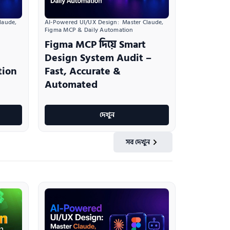
aude, 
AI-Powered UI/UX Design:  Master Claude, 
Figma MCP & Daily Automation
Figma MCP দিয়ে Smart
Design System Audit –
tion
Fast, Accurate &
Automated
দেখুন
সব দেখুন