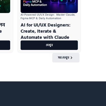
AI-Powered UI/UX Design:  Master Claude, 
Figma MCP & Daily Automation
লেন
AI for UI/UX Designers:
e
Create, Iterate &
Automate with Claude
দেখুন
সব দেখুন