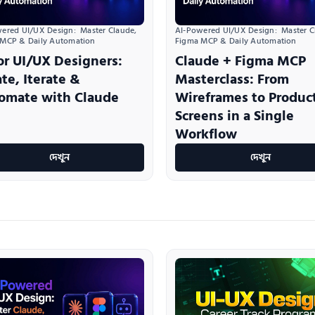
ered UI/UX Design:  Master Claude, 
AI-Powered UI/UX Design:  Master Cl
 MCP & Daily Automation
Figma MCP & Daily Automation
or UI/UX Designers:
Claude + Figma MCP
te, Iterate &
Masterclass: From
omate with Claude
Wireframes to Produc
Screens in a Single
Workflow
দেখুন
দেখুন