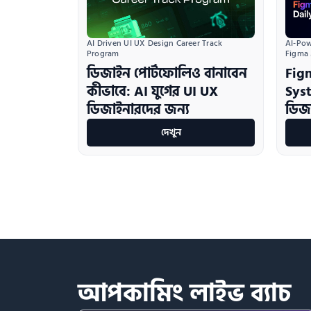
AI Driven UI UX Design Career Track 
AI-Pow
Program
Figma
ডিজাইন পোর্টফোলিও বানাবেন
Fig
কীভাবে: AI যুগের UI UX
Sys
ডিজাইনারদের জন্য
ডিজা
দেখুন
আপকামিং
লাইভ
ব্যাচ