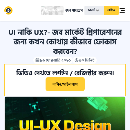
জব সাক্সেস
স্কলারশিপ
কোর্স
লগিন
UI নাকি UX?- জব মার্কেট প্রিপারেশনের
জন্য কখন কোথায় কীভাবে ফোকাস
করবেন?
১৯ ফেব্রুয়ারি ২০২৬
৯০ মিনিট
ভিডিও দেখতে লগইন / রেজিস্টার করুন।
লগিন/সাইনআপ