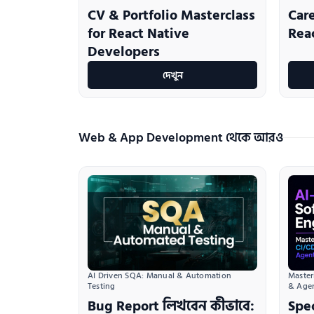
CV & Portfolio Masterclass
Car
for React Native
Rea
Developers
দেখুন
Web & App Development থেকে আরও
AI Driven SQA: Manual & Automation 
Master
Testing
& Age
Bug Report লিখবেন কীভাবে:
Spe