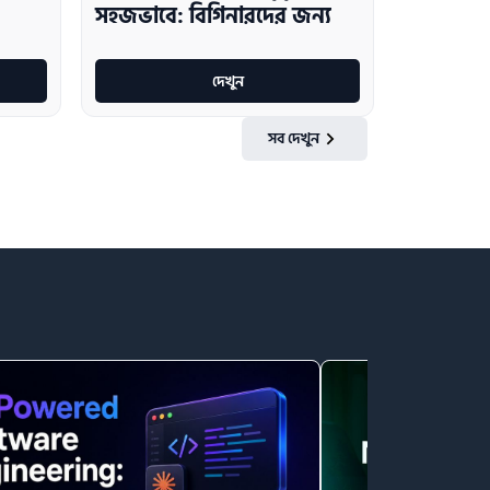
সহজভাবে: বিগিনারদের জন্য
দেখুন
সব দেখুন