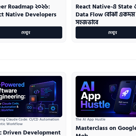
eer Roadmap ২০২৬:
React Native-এ State 
ct Native Developers
Data Flow বোঝা একদম
সহজভাবে
দেখুন
দেখুন
ing Claude Code: CI/CD Automation 
The AI App Hustle
ntic Workflow
Masterclass on Googl
c Driven Development