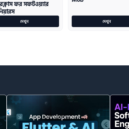
Mob
টারক্লাস ফর সফটওয়্যার
নিয়ারস
দেখুন
দেখুন