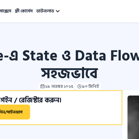
সাক্সেস
ফ্রী কোর্সেস
ডাউনলোড
e-এ State ও Data Fl
সহজভাবে
২৯ নভেম্বর ২০২৫
৯০ মিনিট
ইন / রেজিস্টার করুন।
গিন/সাইনআপ