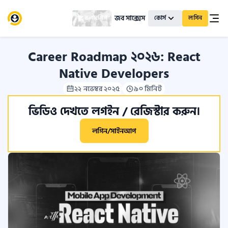
জব সাক্সেস
স্কলারশিপ
কোর্স
লগিন
Career Roadmap ২০২৬: React
Native Developers
২২ নভেম্বর ২০২৫
৯০ মিনিট
ভিডিও দেখতে লগইন / রেজিস্টার করুন।
লগিন/সাইনআপ