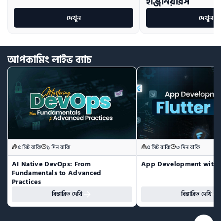
ইঞ্জিনিয়ারস
দেখুন
দেখুন
আপকামিং
লাইভ
ব্যাচ
৫ সিট বাকি
১ দিন বাকি
৫ সিট বাকি
৩ দিন বাকি
AI Native DevOps: From 
App Development with F
Fundamentals to Advanced 
Practices
বিস্তারিত দেখি
বিস্তারিত দেখি