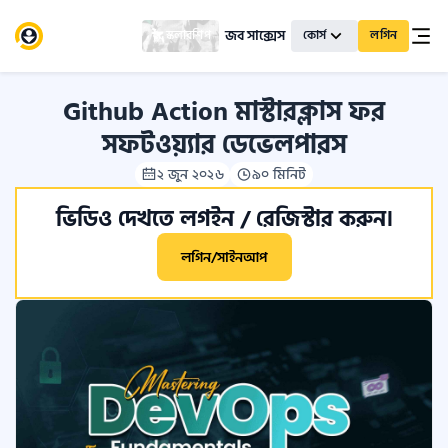
জব সাক্সেস
স্কলারশিপ
কোর্স
লগিন
Github Action মাস্টারক্লাস ফর
সফটওয়্যার ডেভেলপারস
২ জুন ২০২৬
৯০ মিনিট
ভিডিও দেখতে লগইন / রেজিস্টার করুন।
লগিন/সাইনআপ