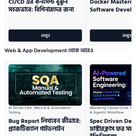
CI/CD এর কনসেপ্ট বুঝুন
Docker Mastercla
সহজভাবে: বিগিনারদের জন্য
Software Develo
দেখুন
দেখুন
Web & App Development থেকে আরও
AI Driven SQA: Manual & Automation 
Mastering Claude Code: CI/
Testing
& Agentic Workflow
Bug Report লিখবেন কীভাবে:
Spec Driven De
প্র্যাকটিক্যাল গাইডলাইন
মাস্টারক্লাস ফর সফট