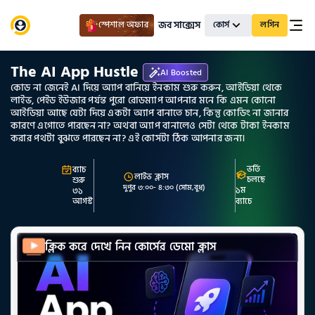
জব সাক্সেস
স্পেশাল অফার
কোর্স
লগিন
The AI App Hustle
AI Boosted
কোড না জেনেই AI দিয়ে অ্যাপ বানিয়ে ইনকাম শুরু করুন, আইডিয়া থেকে
লাইভ, পেইড ইউজার পর্যন্ত পুরো রোডম্যাপ আপনার মনে কি এমন কোনো
আইডিয়া আছে যেটা দিয়ে একটা অ্যাপ বানাতে চান, কিন্তু কোডিং না জানার
কারণে এগোতে পারছেন না? অথবা অ্যাপ বানালেও সেটা থেকে টাকা ইনকাম
করার পথটা বুঝতে পারছেন না? এই কোর্সটা ঠিক আপনার জন্য।
ভর্তি 
ব্যাচ 
লাইভ ক্লাস
চলছে
শুরু
দুপুর ৩:০০
- 
৪:৩০
 (
সোম
,
বুধ
)
১
ম
৩১ 
আগস্ট
ব্যাচে
ক্লিক করে দেখে নিন কোর্সের ডেমো ক্লাস