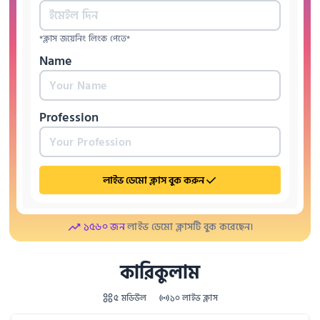
*ক্লাস জয়েনিং লিংক পেতে*
Name
Profession
লাইভ ডেমো ক্লাস বুক করুন
১৫৬০ জন
লাইভ ডেমো ক্লাসটি বুক করেছেন।
কারিকুলাম
৫ মডিউল
১০ লাইভ ক্লাস