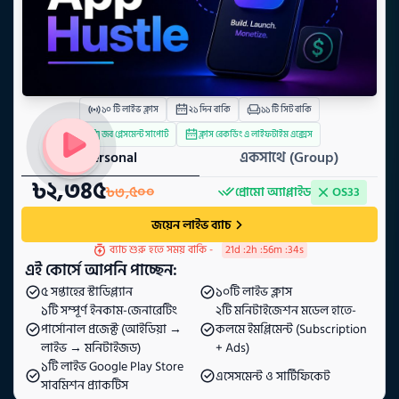
১০
টি লাইভ ক্লাস
২১
দিন বাকি
১১
টি সিট বাকি
জব প্লেসমেন্ট সাপোর্ট
ক্লাস রেকর্ডিং এ লাইফটাইম এক্সেস
 Personal 
 একসাথে (Group) 
৳
২,৩৪৫
৳
৩,৫০০
প্রোমো
অ্যাপ্লাইড
OS33
জয়েন লাইভ ব্যাচ
ব্যাচ শুরু হতে সময় বাকি - 
21
d :
2
h :
56
m :
33
s
 এই কোর্সে আপনি পাচ্ছেন: 
৫ সপ্তাহের স্টাডিপ্ল্যান
১০টি লাইভ ক্লাস
১টি সম্পূর্ণ ইনকাম-জেনারেটিং 
২টি মনিটাইজেশন মডেল হাতে-
পার্সোনাল প্রজেক্ট (আইডিয়া → 
কলমে ইমপ্লিমেন্ট (Subscription 
লাইভ → মনিটাইজড)
+ Ads)
১টি লাইভ Google Play Store 
এসেসমেন্ট ও সার্টিফিকেট
সাবমিশন প্র্যাকটিস