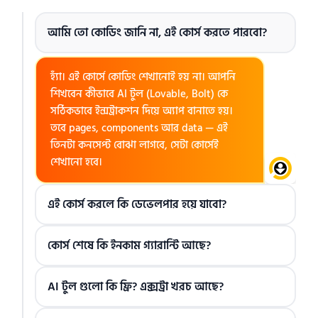
আমি তো কোডিং জানি না, এই কোর্স করতে পারবো?
হ্যাঁ। এই কোর্সে কোডিং শেখানোই হয় না। আপনি
শিখবেন কীভাবে AI টুল (Lovable, Bolt) কে
সঠিকভাবে ইন্সট্রাকশন দিয়ে অ্যাপ বানাতে হয়।
তবে pages, components আর data — এই
তিনটা কনসেপ্ট বোঝা লাগবে, সেটা কোর্সেই
শেখানো হবে।
এই কোর্স করলে কি ডেভেলপার হয়ে যাবো?
কোর্স শেষে কি ইনকাম গ্যারান্টি আছে?
AI টুল গুলো কি ফ্রি? এক্সট্রা খরচ আছে?