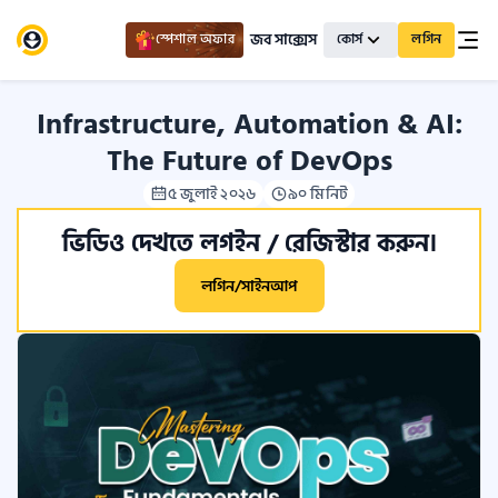
জব সাক্সেস
স্পেশাল অফার
কোর্স
লগিন
Infrastructure, Automation & AI:
The Future of DevOps
৫ জুলাই ২০২৬
৯০ মিনিট
ভিডিও দেখতে লগইন / রেজিস্টার করুন।
লগিন/সাইনআপ