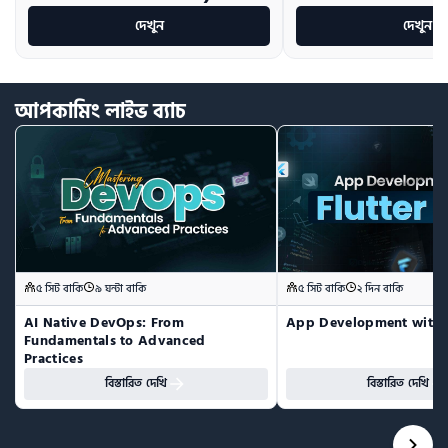
দেখুন
দেখুন
আপকামিং
লাইভ
ব্যাচ
৫ সিট বাকি
৯ ঘন্টা বাকি
৫ সিট বাকি
২ দিন বাকি
AI Native DevOps: From 
App Development with F
Fundamentals to Advanced 
Practices
বিস্তারিত দেখি
বিস্তারিত দেখি