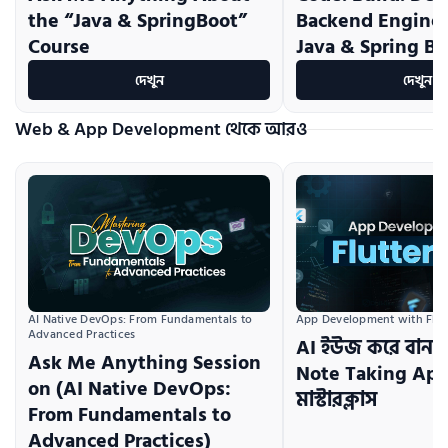
the “Java & SpringBoot”
Backend Enginee
Course
Java & Spring Bo
দেখুন
দেখুন
Web & App Development থেকে আরও
AI Native DevOps: From Fundamentals to 
App Development with Flutt
Advanced Practices
AI ইউজ করে বানা
Ask Me Anything Session
Note Taking App: 
on (AI Native DevOps:
মাস্টারক্লাস
From Fundamentals to
Advanced Practices)