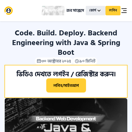
জব সাক্সেস
স্কলারশিপ
কোর্স
লগিন
Code. Build. Deploy. Backend
Engineering with Java & Spring
Boot
৩০ অক্টোবর ২০২৫
৯০ মিনিট
ভিডিও দেখতে লগইন / রেজিস্টার করুন।
লগিন/সাইনআপ