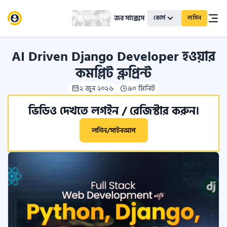
জব সাক্সেস
স্কলারশিপ
কোর্স
লগিন
AI Driven Django Developer হওয়ার
কমপ্লিট ব্লুপ্রিন্ট
২ জুন ২০২৬
৯০ মিনিট
ভিডিও দেখতে লগইন / রেজিস্টার করুন।
লগিন/সাইনআপ