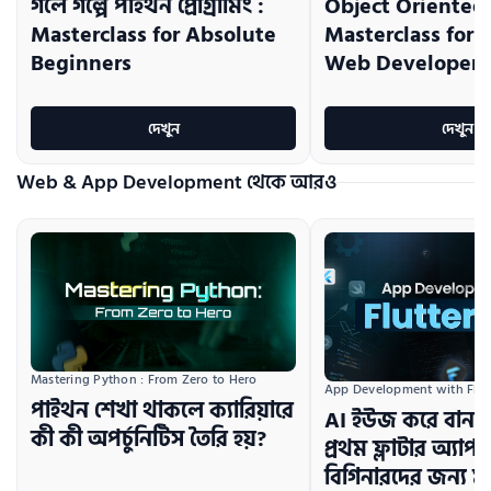
গলে গল্পে পাইথন প্রোগ্রামিং :
Object Oriented
Masterclass for Absolute
Masterclass for 
Beginners
Web Developers
দেখুন
দেখুন
Web & App Development থেকে আরও
Mastering Python : From Zero to Hero
App Development with Flutt
পাইথন শেখা থাকলে ক্যারিয়ারে
AI ইউজ করে বানাই
কী কী অপর্চুনিটিস তৈরি হয়?
প্রথম ফ্লাটার অ্যাপঃ
বিগিনারদের জন্য মাস