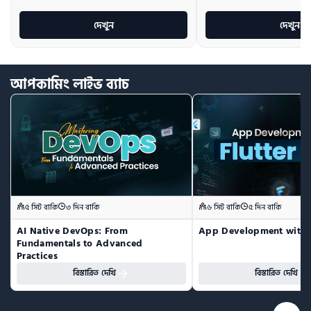
দেখুন
দেখুন
আপকামিং
লাইভ
ব্যাচ
৫ সিট বাকি
৩ দিন বাকি
৬ সিট বাকি
৫ দিন বাকি
AI Native DevOps: From 
App Development with F
Fundamentals to Advanced 
Practices
বিস্তারিত দেখি
বিস্তারিত দেখি