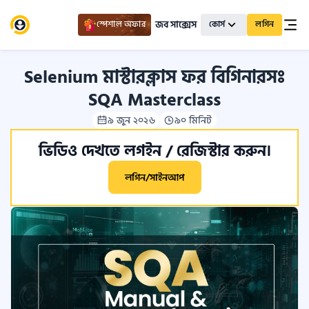
জব সাক্সেস
স্পেশাল অফার
কোর্স
লগিন
Selenium মাস্টারক্লাস ফর বিগিনারসঃ
SQA Masterclass
৯ জুন ২০২৬
৯০ মিনিট
ভিডিও দেখতে লগইন / রেজিস্টার করুন।
লগিন/সাইনআপ