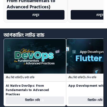
From Fundamentals to
Advanced Practices)
দেখুন
দেখুন
আপকামিং
লাইভ
ব্যাচ
৫ সিট বাকি
২ ঘন্টা বাকি
৫ সিট বাকি
২ দিন বাকি
AI Native DevOps: From 
App Development with F
Fundamentals to Advanced 
Practices
বিস্তারিত দেখি
বিস্তারিত দেখি