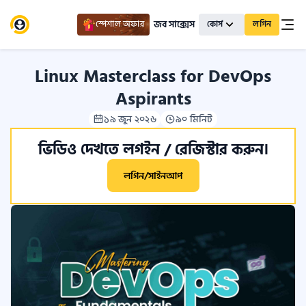
জব সাক্সেস
স্পেশাল অফার
কোর্স
লগিন
Linux Masterclass for DevOps
Aspirants
১৯ জুন ২০২৬
৯০ মিনিট
ভিডিও দেখতে লগইন / রেজিস্টার করুন।
লগিন/সাইনআপ