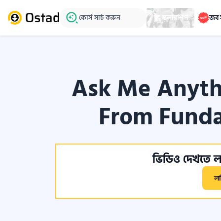
কোর্স সার্চ করুন
স্কলারশিপ
জব 
Ask Me Anyth
From Funda
ভিডিও দেখতে লগ
ল