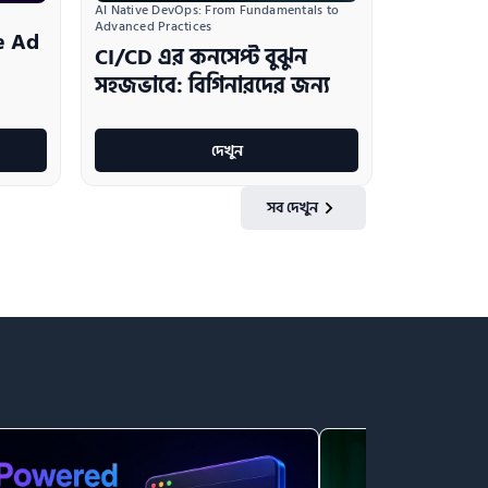
AI Native DevOps: From Fundamentals to 
Advanced Practices
e Ad
CI/CD এর কনসেপ্ট বুঝুন
সহজভাবে: বিগিনারদের জন্য
দেখুন
সব দেখুন