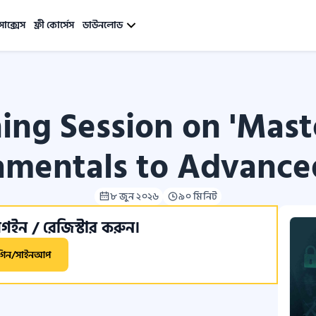
সাক্সেস
ফ্রী কোর্সেস
ডাউনলোড
ing Session on 'Mast
mentals to Advanced 
৮ জুন ২০২৬
৯০ মিনিট
ইন / রেজিস্টার করুন।
গিন/সাইনআপ