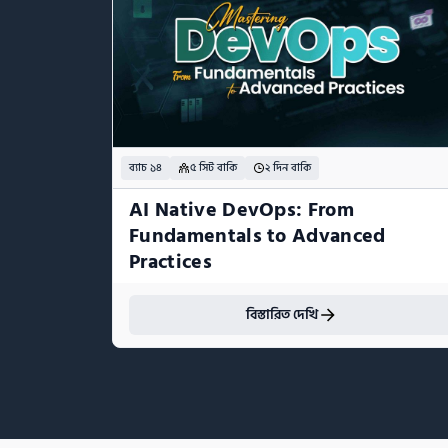
ব্যাচ ১৪
৫ সিট বাকি
২ দিন বাকি
AI Native DevOps: From 
Fundamentals to Advanced 
Practices
বিস্তারিত দেখি