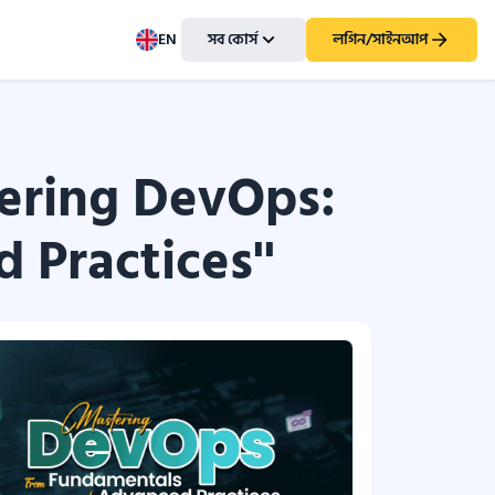
EN
সব কোর্স
লগিন/সাইনআপ
ering DevOps:
Practices''