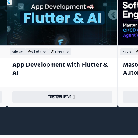
ব্যাচ ১৯
৫ সিট বাকি
৪ দিন বাকি
ব্যাচ ২
App Development with Flutter & 
Mast
AI
Auto
বিস্তারিত দেখি