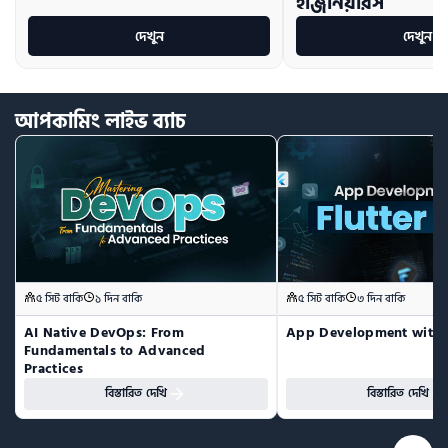
ইঞ্জিনিয়ারস
দেখুন
দেখুন
আপকামিং
লাইভ
ব্যাচ
৫ সিট বাকি
১ দিন বাকি
৫ সিট বাকি
৩ দিন বাকি
AI Native DevOps: From 
App Development with F
Fundamentals to Advanced 
Practices
বিস্তারিত দেখি
বিস্তারিত দেখি