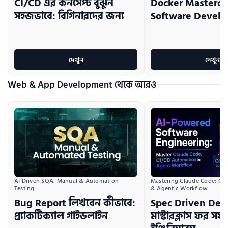
CI/CD এর কনসেপ্ট বুঝুন
Docker Mastercla
সহজভাবে: বিগিনারদের জন্য
Software Develo
দেখুন
দেখুন
Web & App Development থেকে আরও
AI Driven SQA: Manual & Automation 
Mastering Claude Code: CI/
Testing
& Agentic Workflow
Bug Report লিখবেন কীভাবে:
Spec Driven De
প্র্যাকটিক্যাল গাইডলাইন
মাস্টারক্লাস ফর সফট