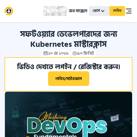
জব সাক্সেস
স্কলারশিপ
কোর্স
লগিন
সফটওয়্যার ডেভেলপারদের জন্য
Kubernetes মাস্টারক্লাস
২০ মে ২০২৬
৯০ মিনিট
ভিডিও দেখতে লগইন / রেজিস্টার করুন।
লগিন/সাইনআপ