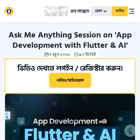
জব সাক্সেস
স্কলারশিপ
কোর্স
লগিন
Ask Me Anything Session on 'App
Development with Flutter & AI'
৭ জুন ২০২৬
৯০ মিনিট
ভিডিও দেখতে লগইন / রেজিস্টার করুন।
লগিন/সাইনআপ