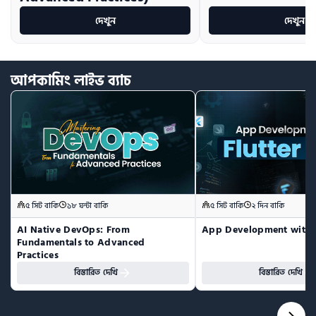
দেখুন
দেখুন
আপকামিং
লাইভ
ব্যাচ
৫ সিট বাকি
১৮ ঘন্টা বাকি
৫ সিট বাকি
২ দিন বাকি
AI Native DevOps: From 
App Development with F
Fundamentals to Advanced 
Practices
বিস্তারিত দেখি
বিস্তারিত দেখি