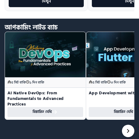
দেখুন
দেখুন
আপকামিং
লাইভ
ব্যাচ
৫ সিট বাকি
১ দিন বাকি
৫ সিট বাকি
৩ দিন বাকি
AI Native DevOps: From 
App Development with F
Fundamentals to Advanced 
Practices
বিস্তারিত দেখি
বিস্তারিত দেখি