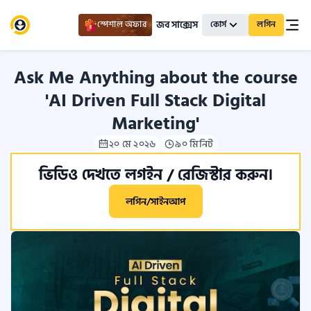
জব সাক্সেস
স্পেশাল অফার
কোর্স
লগিন
Ask Me Anything about the course
'AI Driven Full Stack Digital
Marketing'
২০ মে ২০২৬
৯০ মিনিট
ভিডিও দেখতে লগইন / রেজিস্টার করুন।
লগিন/সাইনআপ