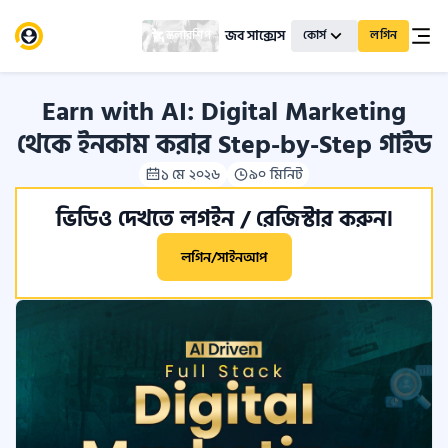
জব সাক্সেস
স্কলারশিপ
কোর্স
লগিন
Earn with AI: Digital Marketing
থেকে ইনকাম করার Step-by-Step গাইড
১ মে ২০২৬
৯০ মিনিট
ভিডিও দেখতে লগইন / রেজিস্টার করুন।
লগিন/সাইনআপ