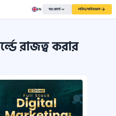
EN
সব কোর্স
লগিন/সাইনআপ
ল্ডে রাজত্ব করার