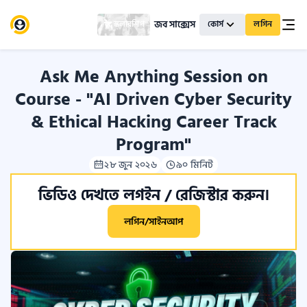
জব সাক্সেস
স্কলারশিপ
কোর্স
লগিন
Ask Me Anything Session on
Course - "AI Driven Cyber Security
& Ethical Hacking Career Track
Program"
২৮ জুন ২০২৬
৯০ মিনিট
ভিডিও দেখতে লগইন / রেজিস্টার করুন।
লগিন/সাইনআপ