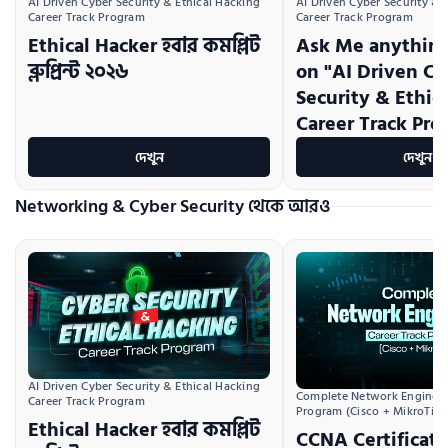
AI Driven Cyber Security & Ethical Hacking 
AI Driven Cyber Security & E
Career Track Program
Career Track Program
Ethical Hacker হবার কমপ্লিট
Ask Me anything
ব্লুপ্রিন্ট ২০২৬
on "AI Driven Cy
Security & Ethic
Career Track Pro
দেখুন
দেখুন
Networking & Cyber Security থেকে আরও
AI Driven Cyber Security & Ethical Hacking 
Complete Network Engineeri
Career Track Program
Program (Cisco + MikroTik)
Ethical Hacker হবার কমপ্লিট
CCNA Certificati