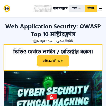
জব সাক্সেস
স্কলারশিপ
কোর্স
লগিন
Web Application Security: OWASP
Top 10 মাস্টারক্লাস
৮ জুন ২০২৬
৯০ মিনিট
ভিডিও দেখতে লগইন / রেজিস্টার করুন।
লগিন/সাইনআপ