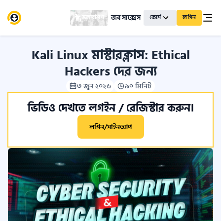
জব সাক্সেস
স্কলারশিপ
কোর্স
লগিন
Kali Linux মাস্টারক্লাস: Ethical
Hackers দের জন্য
৩ জুন ২০২৬
৯০ মিনিট
ভিডিও দেখতে লগইন / রেজিস্টার করুন।
লগিন/সাইনআপ