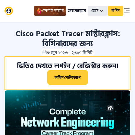
জব সাক্সেস
স্পেশাল অফার
কোর্স
লগিন
Cisco Packet Tracer মাস্টারক্লাস:
বিগিনারদের জন্য
৩ জুন ২০২৬
৯০ মিনিট
ভিডিও দেখতে লগইন / রেজিস্টার করুন।
লগিন/সাইনআপ