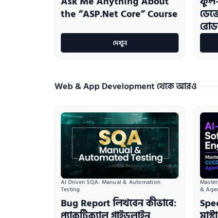
Ask Me Anything About
ফুল-
the “ASP.Net Core” Course
ডেভে
রোড
দেখুন
Web & App Development থেকে আরও
AI Driven SQA: Manual & Automation 
Master
Testing
& Age
Bug Report লিখবেন কীভাবে:
Spe
প্র্যাকটিক্যাল গাইডলাইন
মাস্