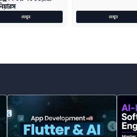
নিয়ারস
দেখুন
দেখুন