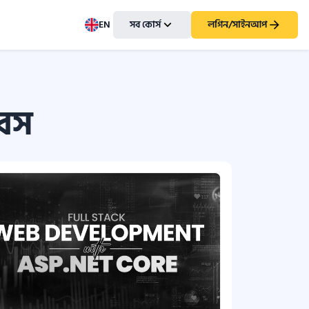
EN
সব কোর্স
লগিন/সাইনআপ
ারস