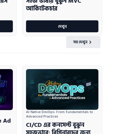
নারস
সহজ ভাষায় বুঝুন MVC
আর্কিটেকচার
দেখুন
সব দেখুন
AI Native DevOps: From Fundamentals to 
Advanced Practices
e Ad
CI/CD এর কনসেপ্ট বুঝুন
সহজভাবে: বিগিনারদের জন্য