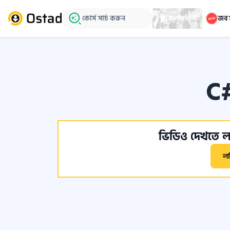
কোর্স সার্চ করুন
স্কলারশিপ
জব 
C#
ভিডিও দেখতে লগ
ল