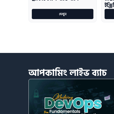
ইঞ্জি
দেখুন
আপকামিং
লাইভ
ব্যাচ