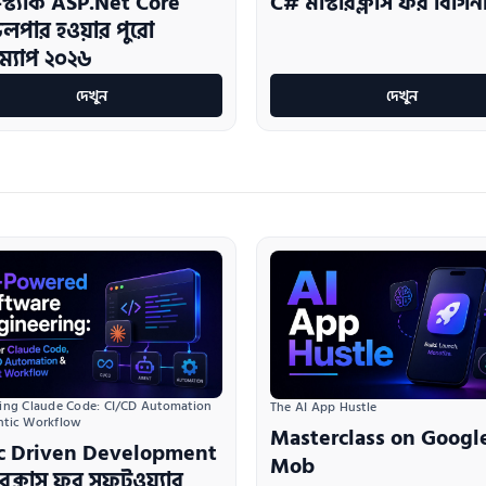
স্ট্যাক ASP.Net Core
C# মাস্টারক্লাস ফর বিগি
লপার হওয়ার পুরো
ম্যাপ ২০২৬
দেখুন
দেখুন
ing Claude Code: CI/CD Automation 
The AI App Hustle
ntic Workflow
Masterclass on Googl
c Driven Development
Mob
টারক্লাস ফর সফটওয়্যার