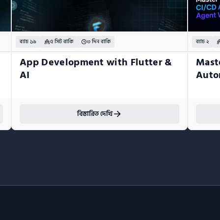
ব্যাচ ১৯
৫ সিট বাকি
৩ দিন বাকি
ব্যাচ ২
App Development with Flutter & 
Mast
AI
Auto
বিস্তারিত দেখি