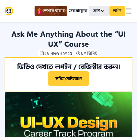
জব সাক্সেস
স্পেশাল অফার
কোর্স
লগিন
Ask Me Anything About the “UI
UX” Course
২৯ নভেম্বর ২০২৫
৯০ মিনিট
ভিডিও দেখতে লগইন / রেজিস্টার করুন।
লগিন/সাইনআপ