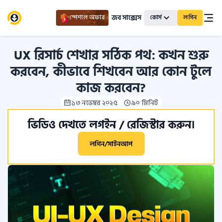
জব সাক্সেস
স্পেশাল অফার
কোর্স
লগিন
UX রিসার্চ শেখার সঠিক পথ: কখন শুরু
করবেন, কীভাবে শিখবেন আর কোন টুলে
কাজ করবেন?
১৩ নভেম্বর ২০২৫
৯০ মিনিট
ভিডিও দেখতে লগইন / রেজিস্টার করুন।
লগিন/সাইনআপ