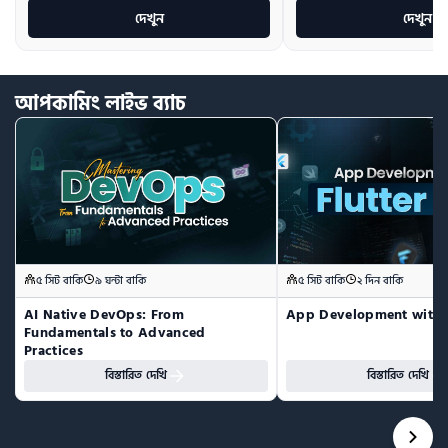
দেখুন
দেখুন
আপকামিং
লাইভ
ব্যাচ
৫ সিট বাকি
৯ ঘন্টা বাকি
৫ সিট বাকি
২ দিন বাকি
AI Native DevOps: From 
App Development with F
Fundamentals to Advanced 
Practices
বিস্তারিত দেখি
বিস্তারিত দেখি