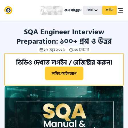
জব সাক্সেস
স্কলারশিপ
কোর্স
লগিন
SQA Engineer Interview
Preparation: ১০০+ প্রশ্ন ও উত্তর
২৯ জুন ২০২৬
৯০ মিনিট
ভিডিও দেখতে লগইন / রেজিস্টার করুন।
লগিন/সাইনআপ