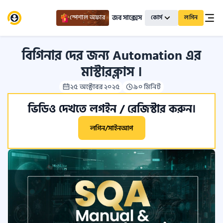
জব সাক্সেস
স্পেশাল অফার
কোর্স
লগিন
বিগিনার দের জন্য Automation এর
মাস্টারক্লাস ।
২৫ অক্টোবর ২০২৫
৯০ মিনিট
ভিডিও দেখতে লগইন / রেজিস্টার করুন।
লগিন/সাইনআপ