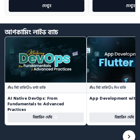
দেখুন
দেখুন
আপকামিং
লাইভ
ব্যাচ
৫ সিট বাকি
৬ ঘন্টা বাকি
৫ সিট বাকি
২ দিন বাকি
AI Native DevOps: From 
App Development with F
Fundamentals to Advanced 
Practices
বিস্তারিত দেখি
বিস্তারিত দেখি