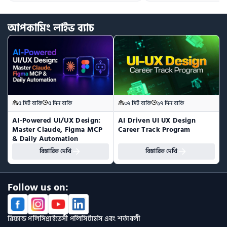
আপকামিং
লাইভ
ব্যাচ
৫ সিট বাকি
৫ দিন বাকি
৩২ সিট বাকি
১৭ দিন বাকি
AI-Powered UI/UX Design:  
AI Driven UI UX Design 
Master Claude, Figma MCP 
Career Track Program
& Daily Automation
বিস্তারিত দেখি
বিস্তারিত দেখি
Follow us on:
রিফান্ড পলিসি
প্রাইভেসী পলিসি
টার্মস এবং শর্তাবলী