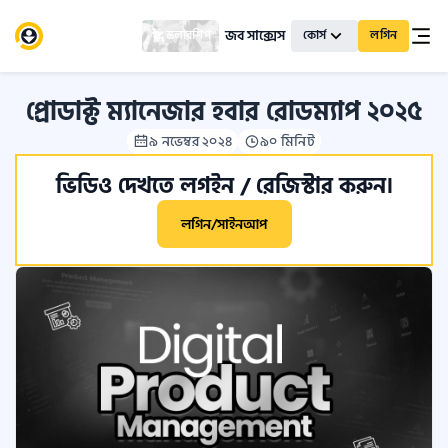
জব সাক্সেস
স্কলারশিপ
কোর্স
লগিন
প্রোডাক্ট ম্যানেজার হবার রোডম্যাপ ২০২৫
৯ নভেম্বর ২০২৪
৯০ মিনিট
ভিডিও দেখতে লগইন / রেজিস্টার করুন।
লগিন/সাইনআপ