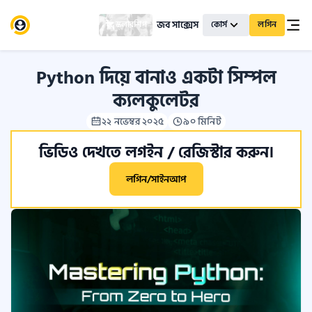
জব সাক্সেস
স্কলারশিপ
কোর্স
লগিন
Python দিয়ে বানাও একটা সিম্পল
ক্যলকুলেটর
২২ নভেম্বর ২০২৫
৯০ মিনিট
ভিডিও দেখতে লগইন / রেজিস্টার করুন।
লগিন/সাইনআপ