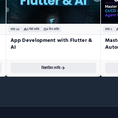
ব্যাচ ১৯
৫ সিট বাকি
৪ দিন বাকি
ব্যাচ ২
App Development with Flutter & 
Mast
AI
Auto
বিস্তারিত দেখি