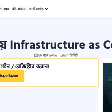
সাক্সেস
ফ্রী কোর্সেস
ডাউনলোড
ে Infrastructure as Co
২৮ জুন ২০২৬
৯০ মিনিট
ইন / রেজিস্টার করুন।
গিন/সাইনআপ