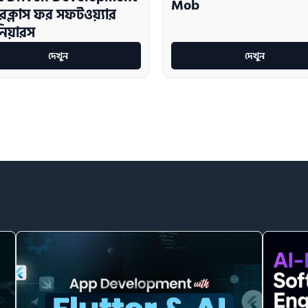
Mob
টারক্লাস ফর সফটওয়্যার
নিয়ারস
দেখুন
দেখুন