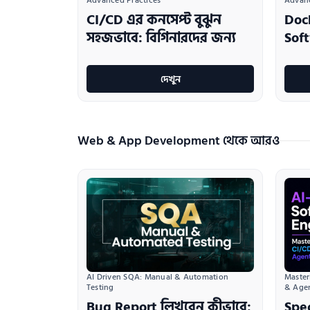
Advanced Practices
Advanc
CI/CD এর কনসেপ্ট বুঝুন
Doc
সহজভাবে: বিগিনারদের জন্য
Sof
দেখুন
Web & App Development থেকে আরও
AI Driven SQA: Manual & Automation 
Master
Testing
& Age
Bug Report লিখবেন কীভাবে:
Spe