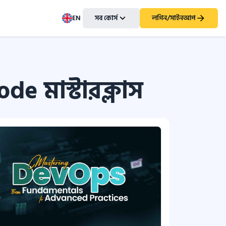
EN
সব কোর্স
লগিন/সাইনআপ
de মাস্টারক্লাস