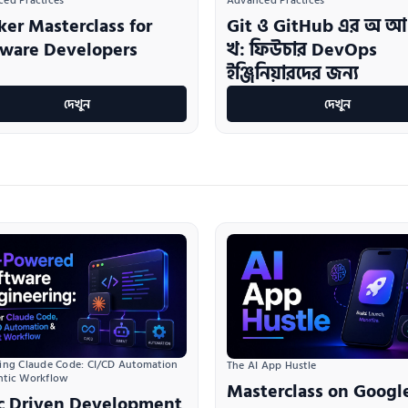
ed Practices
Advanced Practices
ker Masterclass for
Git ও GitHub এর অ আ
tware Developers
খ: ফিউচার DevOps
ইঞ্জিনিয়ারদের জন্য
দেখুন
দেখুন
ing Claude Code: CI/CD Automation 
The AI App Hustle
ntic Workflow
Masterclass on Googl
c Driven Development