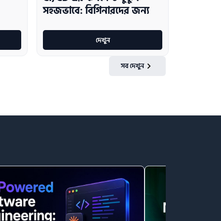
সহজভাবে: বিগিনারদের জন্য
দেখুন
সব দেখুন