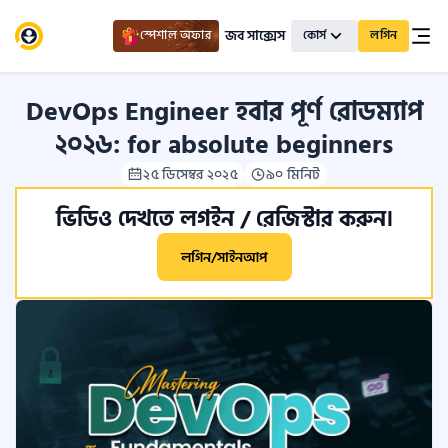
জব সাক্সেস
স্পেশাল অফার
কোর্স
লগিন
DevOps Engineer হবার পূর্ণ রোডম্যাপ
২০২৬: for absolute beginners
২৫ ডিসেম্বর ২০২৫
৯০ মিনিট
ভিডিও দেখতে লগইন / রেজিস্টার করুন।
লগিন/সাইনআপ