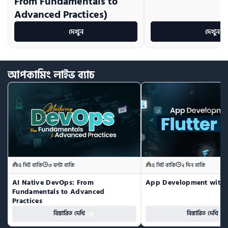
From Fundamentals to
Advanced Practices)
দেখুন
দেখুন
আপকামিং
লাইভ
ব্যাচ
৫ সিট বাকি
৩ ঘন্টা বাকি
৫ সিট বাকি
২ দিন বাকি
AI Native DevOps: From 
App Development with F
Fundamentals to Advanced 
Practices
বিস্তারিত দেখি
বিস্তারিত দেখি