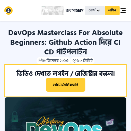
জব সাক্সেস
স্কলারশিপ
কোর্স
লগিন
DevOps Masterclass For Absolute
Beginners: Github Action দিয়ে CI
CD পাইপলাইন
৬ ডিসেম্বর ২০২৫
৯০ মিনিট
ভিডিও দেখতে লগইন / রেজিস্টার করুন।
লগিন/সাইনআপ