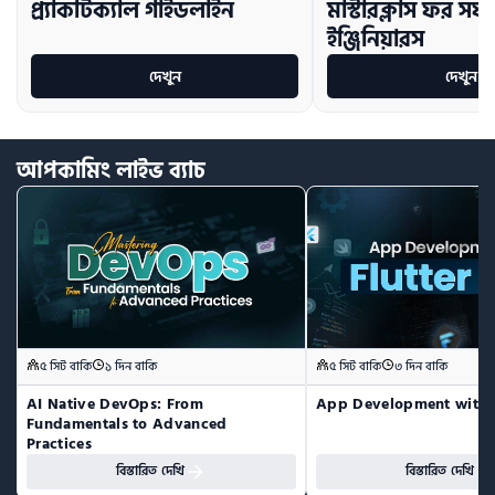
প্র্যাকটিক্যাল গাইডলাইন
মাস্টারক্লাস ফর সফট
ইঞ্জিনিয়ারস
দেখুন
দেখুন
আপকামিং
লাইভ
ব্যাচ
৫ সিট বাকি
১ দিন বাকি
৫ সিট বাকি
৩ দিন বাকি
AI Native DevOps: From 
App Development with F
Fundamentals to Advanced 
Practices
বিস্তারিত দেখি
বিস্তারিত দেখি