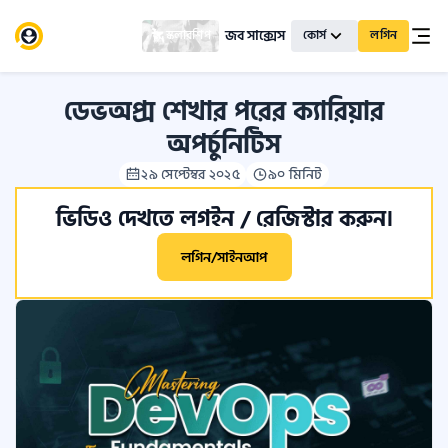
জব সাক্সেস
স্কলারশিপ
কোর্স
লগিন
ডেভঅপ্স শেখার পরের ক্যারিয়ার
অপর্চুনিটিস
২৯ সেপ্টেম্বর ২০২৫
৯০ মিনিট
ভিডিও দেখতে লগইন / রেজিস্টার করুন।
লগিন/সাইনআপ