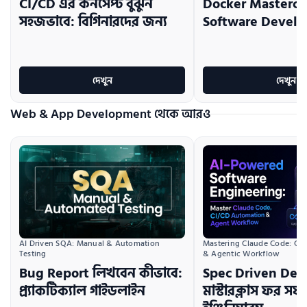
CI/CD এর কনসেপ্ট বুঝুন
Docker Mastercla
সহজভাবে: বিগিনারদের জন্য
Software Develo
দেখুন
দেখুন
Web & App Development থেকে আরও
AI Driven SQA: Manual & Automation 
Mastering Claude Code: CI/
Testing
& Agentic Workflow
Bug Report লিখবেন কীভাবে:
Spec Driven De
প্র্যাকটিক্যাল গাইডলাইন
মাস্টারক্লাস ফর সফট