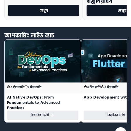
ইঞ্জিনিয়ারস
দেখুন
দেখুন
আপকামিং
লাইভ
ব্যাচ
৫ সিট বাকি
২ দিন বাকি
৫ সিট বাকি
৪ দিন বাকি
AI Native DevOps: From 
App Development with F
Fundamentals to Advanced 
Practices
বিস্তারিত দেখি
বিস্তারিত দেখি