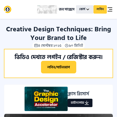
জব সাক্সেস
স্কলারশিপ
কোর্স
লগিন
Creative Design Techniques: Bring
Your Brand to Life
৪ সেপ্টেম্বর ২০২৫
৯০ মিনিট
ভিডিও দেখতে লগইন / রেজিস্টার করুন।
লগিন/সাইনআপ
ক্লাস রিসোর্স
ডাউনলোড