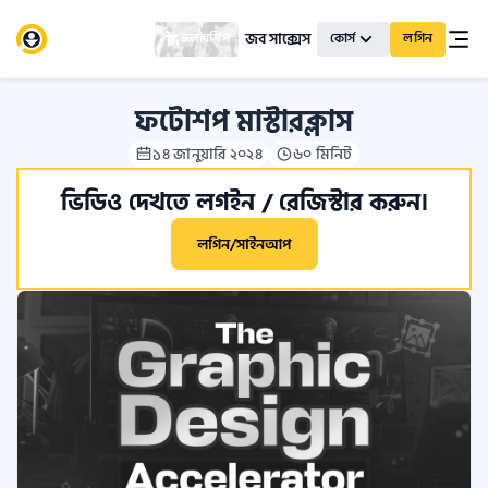
জব সাক্সেস
স্কলারশিপ
কোর্স
লগিন
ফটোশপ মাস্টারক্লাস
১৪ জানুয়ারি ২০২৪
৬০ মিনিট
ভিডিও দেখতে লগইন / রেজিস্টার করুন।
লগিন/সাইনআপ