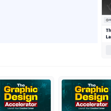
নত
Th
La