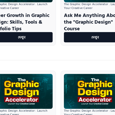
aphic Design Accelerator : Launch 
The Graphic Design Accelerator : La
reative Career
Your Creative Career
eer Growth in Graphic
Ask Me Anything Ab
gn: Skills, Tools &
the "Graphic Design"
folio Tips
Course
দেখুন
দেখুন
aphic Design Accelerator : Launch 
The Graphic Design Accelerator : La
reative Career
Your Creative Career