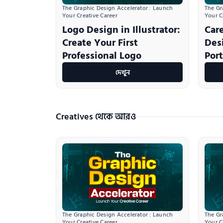
The Graphic Design Accelerator : Launch 
The Gr
Your Creative Career
Your C
Logo Design in Illustrator:
Car
Create Your First
Desi
Professional Logo
Port
দেখুন
Creatives থেকে আরও
The Graphic Design Accelerator : Launch 
The Gr
Your Creative Career
Your C