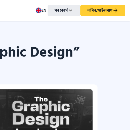
EN
সব কোর্স
লগিন/সাইনআপ
phic Design”