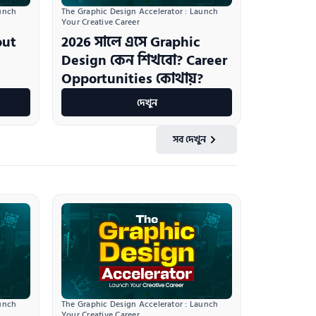
unch 
The Graphic Design Accelerator : Launch 
Your Creative Career
out
2026 সালে এসে Graphic
Design কেন শিখবো? Career
Opportunities কোথায়?
দেখুন
সব দেখুন
unch 
The Graphic Design Accelerator : Launch 
Your Creative Career