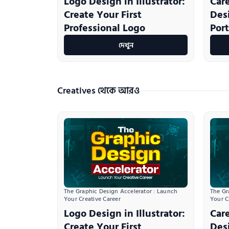
Logo Design in Illustrator:
Car
Create Your First
Desi
Professional Logo
Port
দেখুন
Creatives থেকে আরও
The Graphic Design Accelerator : Launch 
The Gr
Your Creative Career
Your C
Logo Design in Illustrator:
Car
Create Your First
Desi