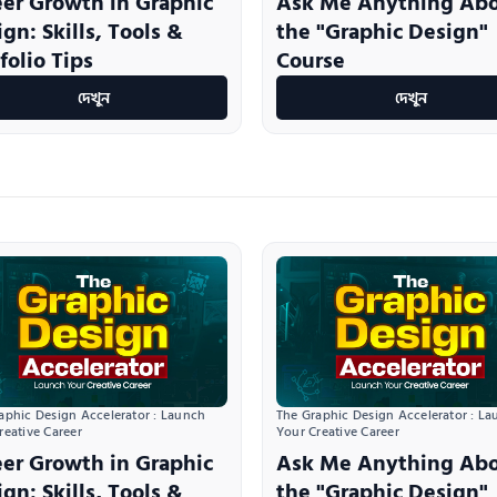
eer Growth in Graphic
Ask Me Anything Ab
gn: Skills, Tools &
the "Graphic Design"
folio Tips
Course
দেখুন
দেখুন
aphic Design Accelerator : Launch 
The Graphic Design Accelerator : La
reative Career
Your Creative Career
eer Growth in Graphic
Ask Me Anything Ab
gn: Skills, Tools &
the "Graphic Design"