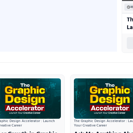
নত
Th
La
aphic Design Accelerator : Launch 
The Graphic Design Accelerator : La
reative Career
Your Creative Career