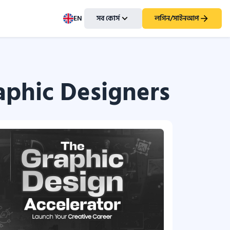
EN
সব কোর্স
লগিন/সাইনআপ
raphic Designers