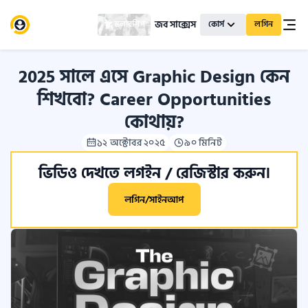
জব সাক্সেস
স্কলারশিপ
কোর্স
লগিন
2025 সালে এসে Graphic Design কেন
শিখবো? Career Opportunities
কোথায়?
১২ অক্টোবর ২০২৫
৯০ মিনিট
ভিডিও দেখতে লগইন / রেজিস্টার করুন।
লগিন/সাইনআপ