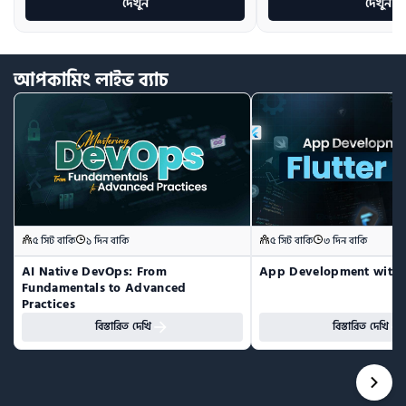
দেখুন
দেখুন
আপকামিং
লাইভ
ব্যাচ
৫ সিট বাকি
১ দিন বাকি
৫ সিট বাকি
৩ দিন বাকি
AI Native DevOps: From 
App Development with F
Fundamentals to Advanced 
Practices
বিস্তারিত দেখি
বিস্তারিত দেখি