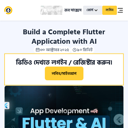
জব সাক্সেস
স্কলারশিপ
কোর্স
লগিন
Build a Complete Flutter
Application with AI
৩০ অক্টোবর ২০২৫
৯০ মিনিট
ভিডিও দেখতে লগইন / রেজিস্টার করুন।
লগিন/সাইনআপ