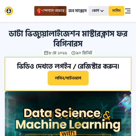
জব সাক্সেস
স্পেশাল অফার
কোর্স
লগিন
ডাটা ভিজ্যুয়ালাইজেশন মাস্টারক্লাস ফর
বিগিনারস
৮ মে ২০২৬
৯০ মিনিট
ভিডিও দেখতে লগইন / রেজিস্টার করুন।
লগিন/সাইনআপ